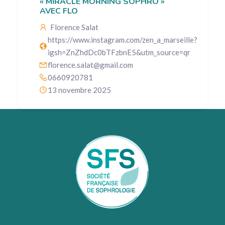
« MIRACLE MORNING SOPHRO »
AVEC FLO
Florence Salat
https://www.instagram.com/zen_a_marseille?
igsh=ZnZhdDc0bTFzbnE5&utm_source=qr
florence.salat@gmail.com
0660920781
13 novembre 2025