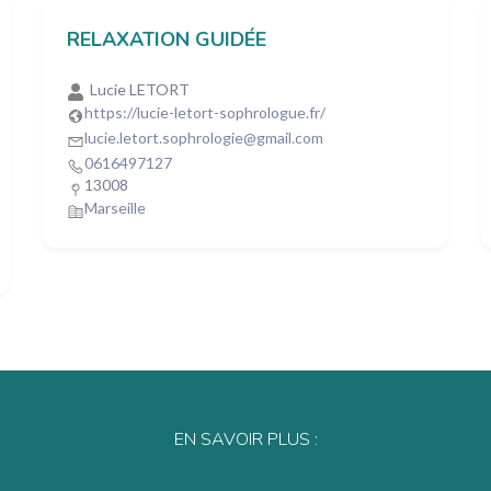
RELAXATION GUIDÉE
Lucie LETORT
https://lucie-letort-sophrologue.fr/
lucie.letort.sophrologie@gmail.com
0616497127
13008
Marseille
EN SAVOIR PLUS :