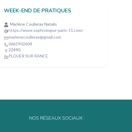
WEEK-END DE PRATIQUES
Marlène Coulleray Natalis
https://www.sophrologue-paris-11.com/
marlenecoulleray@gmail.com
0661902604
22490
PLOUER SUR RANCE
NOS RÉSEAUX SOCIAUX :