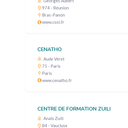
Georges Aubert
974 - Réunion
Bras-Panon
www.csoi.fr
CENATHO
Aude Véret
75 - Paris
Paris
www.cenatho.fr
CENTRE DE FORMATION ZUILI
Anaïs Zuili
84 - Vaucluse