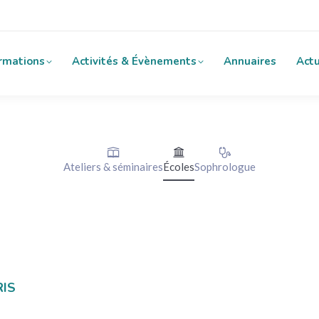
rmations
Activités & Évènements
Annuaires
Actu
Ateliers & séminaires
Écoles
Sophrologue
RIS