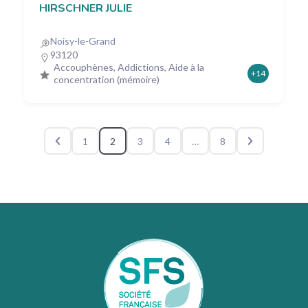
HIRSCHNER JULIE
Noisy-le-Grand
93120
Accouphènes, Addictions, Aide à la
+14
concentration (mémoire)
1
2
3
4
…
8