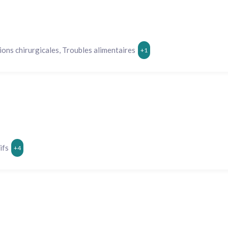
ions chirurgicales, Troubles alimentaires
+1
ifs
+4