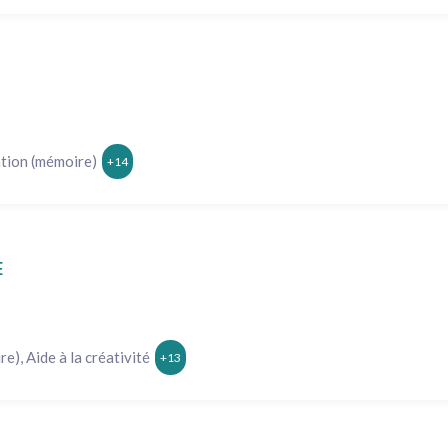
ation (mémoire)
+14
E
), Aide à la créativité
+13