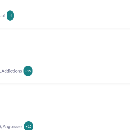
soi
+4
 Addictions
+19
), Angoisses
+15