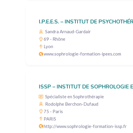
I.P.E.E.S. – INSTITUT DE PSYCHOT
Sandra Arnaud-Gardair
69 - Rhône
Lyon
www.sophrologie-formation-ipees.com
ISSP – INSTITUT DE SOPHROLOGIE 
Spécialiste en Sophrothérapie
Rodolphe Berchon-Dufaud
75 - Paris
PARIS
http://www.sophrologie-formation-issp.fr