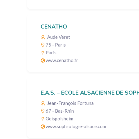
CENATHO
Aude Véret
75 - Paris
Paris
www.cenatho.fr
E.A.S. – ECOLE ALSACIENNE DE SO
Jean-François Fortuna
67 - Bas-Rhin
Geispolsheim
www.sophrologie-alsace.com