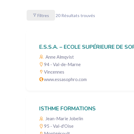
Filtres
20
Résultats trouvés
E.S.S.A. – ECOLE SUPÉRIEURE DE 
Anne Almqvist
94 - Val-de-Marne
Vincennes
www.essasophro.com
ISTHME FORMATIONS
Jean-Marie Jobelin
95 - Val-d'Oise
Montgéroult