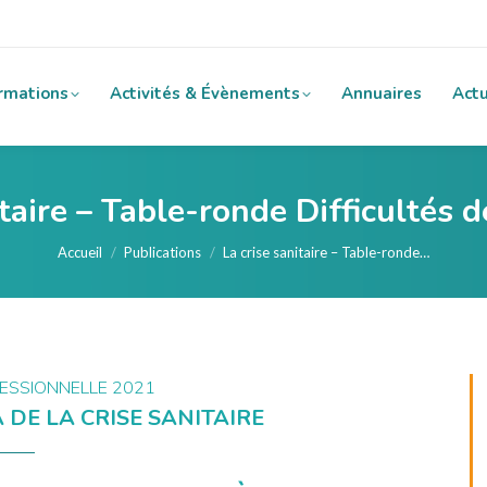
rmations
Activités & Évènements
Annuaires
Actu
taire – Table-ronde Difficultés d
Vous êtes ici :
Accueil
Publications
La crise sanitaire – Table-ronde…
ESSIONNELLE 2021
 DE LA CRISE SANITAIRE