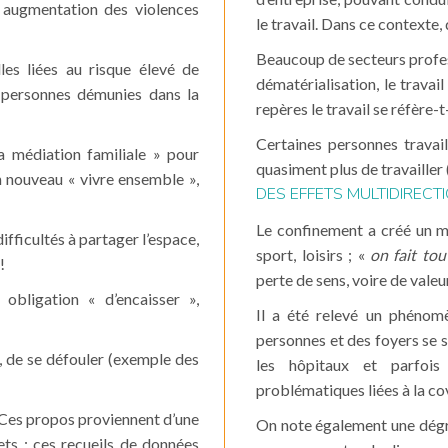
 augmentation des violences
le travail. Dans ce contexte,
Beaucoup de secteurs profess
les liées au risque élevé de
dématérialisation, le travail
 personnes démunies dans la
repères le travail se réfère-t-
Certaines personnes travail
a médiation familiale » pour
quasiment plus de travailler (
n nouveau « vivre ensemble »,
DES EFFETS MULTIDIRECT
Le confinement a créé un mél
fficultés à partager l’espace,
sport, loisirs ; «
on fait tou
!
perte de sens, voire de valeu
obligation « d’encaisser »,
Il a été relevé un phéno
personnes et des foyers se 
 de se défouler (exemple des
les hôpitaux et parfoi
problématiques liées à la co
 Ces propos proviennent d’une
On note également une dégra
s ; ces recueils de données