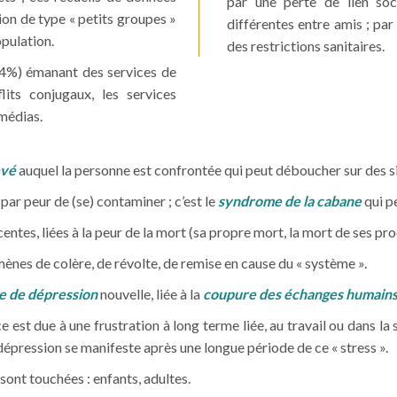
par une perte de lien soci
ion de type « petits groupes »
différentes entre amis ; par
opulation.
des restrictions sanitaires.
(24%) émanant des services de
flits conjugaux, les services
 médias.
evé
auquel la personne est confrontée qui peut déboucher sur des si
par peur de (se) contaminer ; c’est le
syndrome de la cabane
qui p
centes, liées à la peur de la mort (sa propre mort, la mort de ses pro
mènes de colère, de révolte, de remise en cause du « système ».
e de dépression
nouvelle, liée à la
coupure des échanges humains
est due à une frustration à long terme liée, au travail ou dans la 
 dépression se manifeste après une longue période de ce « stress ».
sont touchées : enfants, adultes.