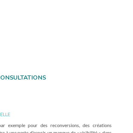
CONSULTATIONS
ELLE
par exemple pour des reconversions, des créations
re à une perte d’espoir, un manque de « visibilité » dans