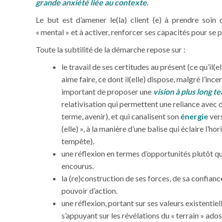
grande anxiété liée au contexte.
Le but est d’amener le(la) client (e) à prendre soin
« mental » et à activer, renforcer ses capacités pour se
Toute la subtilité de la démarche repose sur :
le travail de ses certitudes au présent (ce qu’il(elle
aime faire, ce dont il(elle) dispose, malgré l’ince
important de proposer une
vision à plus long t
relativisation qui permettent une reliance avec d
terme, avenir), et qui canalisent son
énergie
vers
(elle) », à la manière d’une balise qui éclaire l’ho
tempête).
une réflexion en termes d’opportunités plutôt q
encourus.
la (re)construction de ses forces, de sa confianc
pouvoir d’action.
une réflexion, portant sur ses valeurs existentiell
s’appuyant sur les révélations du « terrain » ado