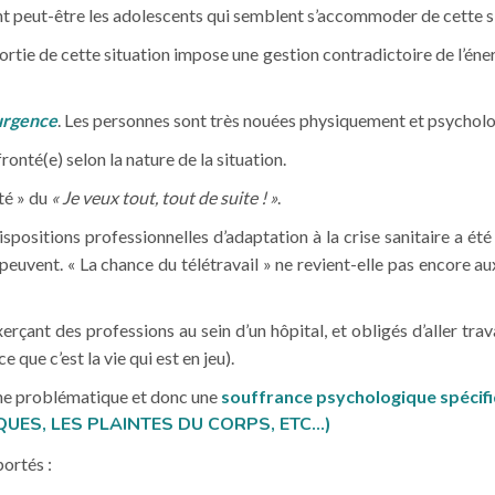
t peut-être les adolescents qui semblent s’accommoder de cette si
 sortie de cette situation impose une gestion contradictoire de l’éne
 urgence
. Les personnes sont très nouées physiquement et psychol
onté(e) selon la nature de la situation.
té » du
« Je veux tout, tout de suite ! »
.
positions professionnelles d’adaptation à la crise sanitaire a été
e peuvent. « La chance du télétravail » ne revient-elle pas encore a
rçant des professions au sein d’un hôpital, et obligés d’aller trav
 que c’est la vie qui est en jeu).
une problématique et donc une
souffrance psychologique spécifiq
ES, LES PLAINTES DU CORPS, ETC…)
ortés :