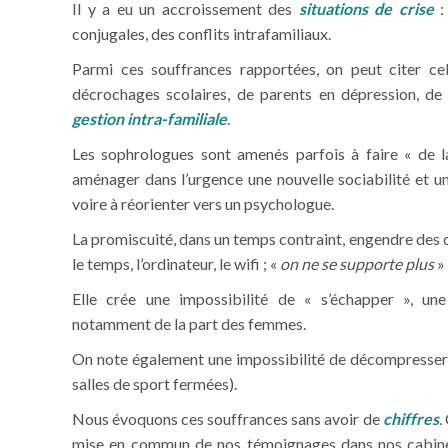
Il y a eu un accroissement des
situations de crise
:
conjugales, des conflits intrafamiliaux.
Parmi ces souffrances rapportées, on peut citer cel
décrochages scolaires, de parents en dépression, de
gestion intra-familiale
.
Les sophrologues sont amenés parfois à faire « de l
aménager dans l’urgence une nouvelle sociabilité et u
voire à réorienter vers un psychologue.
La promiscuité, dans un temps contraint, engendre des di
le temps, l’ordinateur, le wifi ; «
on ne se supporte plus
» 
Elle crée une impossibilité de « s’échapper », une 
notamment de la part des femmes.
On note également une impossibilité de décompresser,
salles de sport fermées).
Nous évoquons ces souffrances sans avoir de
chiffres
.
mise en commun de nos témoignages dans nos cabinet