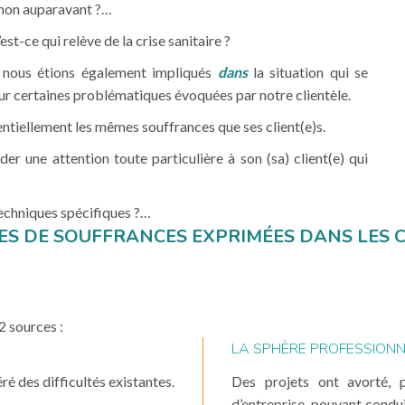
 non auparavant ?…
st-ce qui relève de la crise sanitaire ?
ù nous étions également impliqués
dans
la situation qui se
sur certaines problématiques évoquées par notre clientèle.
tentiellement les mêmes souffrances que ses client(e)s.
er une attention toute particulière à son (sa) client(e) qui
echniques spécifiques ?…
PES DE SOUFFRANCES EXPRIMÉES DANS LES 
2 sources :
LA SPHÈRE PROFESSIONN
é des difficultés existantes.
Des projets ont avorté, 
d’entreprise, pouvant condui