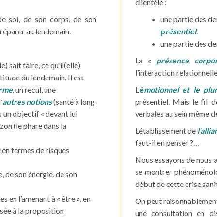
clientèle :
 de soi, de son corps, de son
une partie des d
 préparer au lendemain.
p
résentiel
.
une partie des d
La «
présence corpor
) sait faire, ce qu’il(elle)
l’interaction relationnelle
rtitude du lendemain. Il est
erme
, un recul, une
L’
é
motionnel et le plur
’
autres notions
(santé à long
présentiel. Mais le fil
 un objectif « devant lui
verbales au sein même de
rizon (le phare dans la
L’établissement de
l’all
faut-il en penser ?…
u’en termes de risques
Nous essayons de nous a
se montrer phénoménolog
e, de son énergie, de son
début de cette crise sanit
es en l’amenant à « être », en
On peut raisonnablement i
ssée à la proposition
une consultation en di