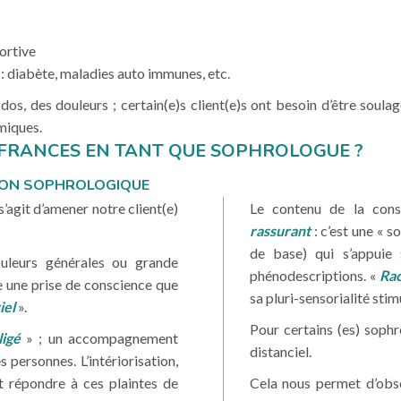
ortive
 : diabète, maladies auto immunes, etc.
dos, des douleurs ; certain(e)s client(e)s ont besoin d’être soulag
miques.
RANCES EN TANT QUE SOPHROLOGUE ?
TION SOPHROLOGIQUE
l s’agit d’amener notre client(e)
Le contenu de la consu
rassurant
: c’est une « 
de base) qui s’appuie
ouleurs générales ou grande
phénodescriptions. «
Ra
e une prise de conscience que
sa pluri-sensorialité stimu
iel
».
Pour certains (es) soph
ligé
» ; un accompagnement
distanciel.
 personnes. L’intériorisation,
t répondre à ces plaintes de
Cela nous permet d’obs