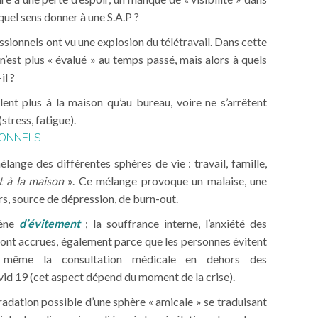
 quel sens donner à une S.A.P ?
ionnels ont vu une explosion du télétravail. Dans cette
 n’est plus « évalué » au temps passé, mais alors à quels
il ?
lent plus à la maison qu’au bureau, voire ne s’arrêtent
stress, fatigue).
IONNELS
ange des différentes sphères de vie : travail, famille,
t à la maison
». Ce mélange provoque un malaise, une
rs, source de dépression, de burn-out.
mène
d’évitement
; la souffrance interne, l’anxiété des
sont accrues, également parce que les personnes évitent
s même la consultation médicale en dehors des
vid 19 (cet aspect dépend du moment de la crise).
dation possible d’une sphère « amicale » se traduisant