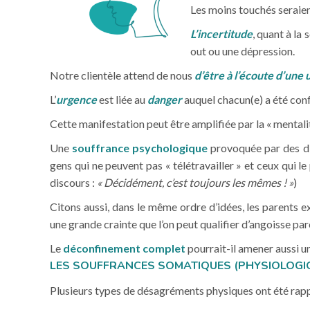
Les moins touchés seraien
L’incertitude
, quant à la
out ou une dépression.
Notre clientèle attend de nous
d’être à l’écoute d’une
L’
urgence
est liée au
danger
auquel chacun(e) a été confr
Cette manifestation peut être amplifiée par la « mentali
Une
souffrance psychologique
provoquée par des dis
gens qui ne peuvent pas « télétravailler » et ceux qui l
discours :
« Décidément, c’est toujours les mêmes ! »
)
Citons aussi, dans le même ordre d’idées, les parents exe
une grande crainte que l’on peut qualifier d’angoisse parce
Le
déconfinement complet
pourrait-il amener aussi 
LES SOUFFRANCES SOMATIQUES (PHYSIOLOGIQU
Plusieurs types de désagréments physiques ont été rapp