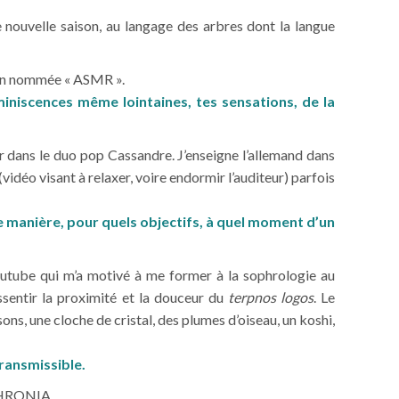
 nouvelle saison, au langage des arbres dont la langue
ation nommée « ASMR ».
miniscences même lointaines, tes sensations, de la
ur dans le duo pop Cassandre. J’enseigne l’allemand dans
vidéo visant à relaxer, voire endormir l’auditeur) parfois
lle manière, pour quels objectifs, à quel moment d’un
outube qui m’a motivé à me former à la sophrologie au
sentir la proximité et la douceur du
terpnos logos
. Le
ons, une cloche de cristal, des plumes d’oiseau, un koshi,
transmissible.
HRONIA.