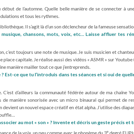
au début de l’automne. Quelle belle manière de se connecter à une
dulations et tous les rythmes.
 bibliothèque. Il s’agit là d’un son déclencheur de la fameuse sens
 : musique, chansons, mots, voix, etc… Laisse affluer tes ré
on, c’est toujours une note de musique. Je suis musicien et chante
une place capitale. Je réalise aussi des vidéos « ASMR » sur Youtube (
ine manière mailler tout ce que j’entreprends.
le ? Est-ce que tu l’introduis dans tes séances et si oui de que
le. C’est d’ailleurs la communauté fédérée autour de ma chaîne Y
de manière sonorisée avec un micro binaural qui permet de res
n devient un nouvel espace créatif en état alpha. J’utilise des diapas
souffle…
ocier au mot « son » ? Invente et décris un geste précis et 
e
onance de la voix, un peu comme avec le phonème du 3
degré EUP