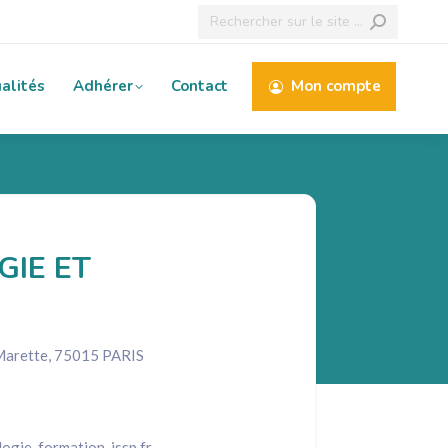
Recherche
:
alités
Adhérer
Contact
Mon compte
GIE ET
 Marette, 75015 PARIS
ogie-formation-issp.fr