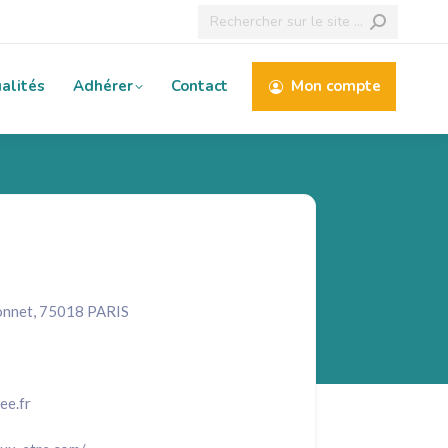
Recherche
:
alités
Adhérer
Contact
Mon compte
onnet, 75018 PARIS
ee.fr