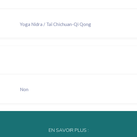
Yoga Nidra / Taï Chichuan-Qi Qong
Non
EN SAVOIR PLUS :