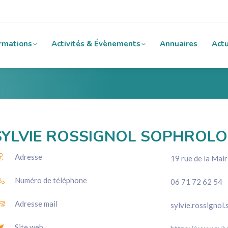
rmations
Activités & Évènements
Annuaires
Actu
SYLVIE ROSSIGNOL SOPHROL
Adresse
19 rue de la Ma
Numéro de téléphone
06 71 72 62 54
Adresse mail
sylvie.rossigno
Site web