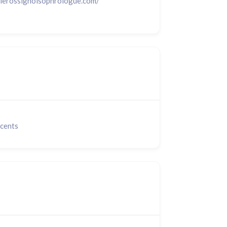
vierossignolsophrologue.com/
scents