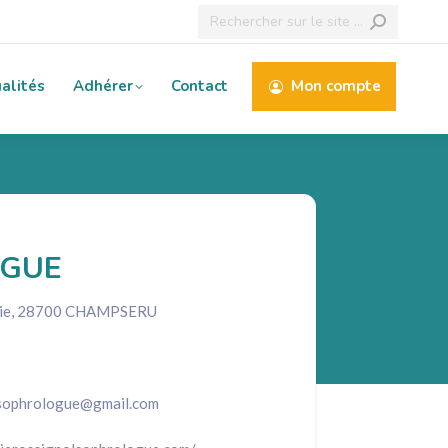
Recherche
:
alités
Adhérer
Contact
Mon compte
OGUE
irie, 28700 CHAMPSERU
l.sophrologue@gmail.com