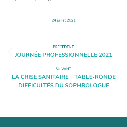
24 juillet 2021
NAVIGATION
PRÉCÉDENT
JOURNÉE PROFESSIONNELLE 2021
Onglet
DE
précédent
COMMENTAIRE
SUIVANT
LA CRISE SANITAIRE – TABLE-RONDE
Projets
DIFFICULTÉS DU SOPHROLOGUE
similaires