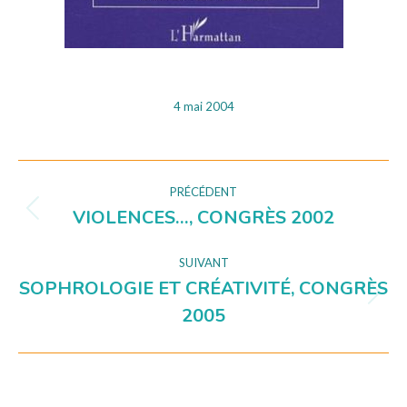
4 mai 2004
NAVIGATION
PRÉCÉDENT
VIOLENCES…, CONGRÈS 2002
Onglet
DE
précédent
COMMENTAIRE
SUIVANT
SOPHROLOGIE ET CRÉATIVITÉ, CONGRÈS
Projets
2005
similaires