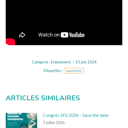
Catégorie :
Évènements
13 juin 2024
Étiquettes :
supervision
ARTICLES SIMILAIRES
Congrès SFS 2026 – Save the date
7 juillet 2026