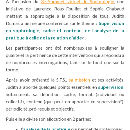
À l’occasion du
3e Sommet virtuel de Sophrologie
, une
initiative de Laurence Roux-Fouillet et Sophie Chabaud
mettant la sophrologie à la disposition de tous, Judith
Dumas a animé une conférence sur le thème «
Supervision
en sophrologie, cadre et contenu, de l’analyse de la
pratique à celle de la relation d’aide
« .
Les participant·es ont été nombreux·ses à souligner la
qualité et la pertinence de cette intervention qui a répondu à
de nombreuses interrogations, tant sur le fond que sur la
forme.
Après avoir présenté la S.F.S.,
sa mission
et ses activités,
Judith a abordé quelques points essentiels en
supervision
,
notamment: sa définition, cadre, format (individuel ou
collectif), contenu (que peut-on apporter en supervision?),
périodicité, pré-requis et objectifs.
Puis elle a divisé son allocution en 2 parties:
l’
analyse de la pratique
qui permet de s’interroger