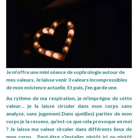
Je m’offre une mini séance de sophrologie autour de
mes valeurs. Je laisse venir 3 valeurs incompressibles
de mon existence actuelle. Et puis, j’
en garde une.
Au rythme de ma respiration, je m’imprègne de cette
valeur… je la laisse circuler dans mon corps sans
analyse, sans jugement.Dans quel(les) parties de mon
corps je la ressens, qu’est-ce que cela provoque en moi
? Je laisse ma valeur circuler dans différents lieux de
mon corps… Peut-être s’installer plutôt ici ou plutôt