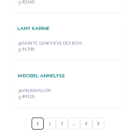
82160
LAMY KARINE
SAINTE GENEVIEVE DES BOIS
91700
WROBEL ANNELYSE
VALRAVILLON
89110
1
2
3
…
8