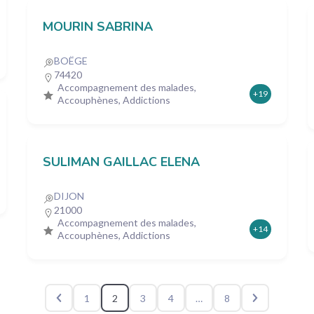
MOURIN SABRINA
BOËGE
74420
Accompagnement des malades,
+19
Accouphènes, Addictions
SULIMAN GAILLAC ELENA
DIJON
21000
Accompagnement des malades,
+14
Accouphènes, Addictions
1
2
3
4
…
8