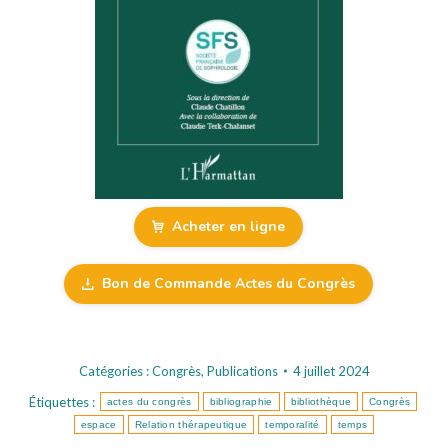
Acheter en ligne
Bon de Commande Actes du Congrès
Catégories :
Congrès
,
Publications
4 juillet 2024
Étiquettes :
actes du congrès
bibliographie
bibliothèque
Congrès
espace
Relation thérapeutique
temporalité
temps