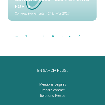
FORTS
Congrès
,
Évènements
24 janvier 2017
←
1
…
3
4
5
6
7
EN SAVOIR PLUS :
Mentions Légales
Prendre contact
Relations Presse