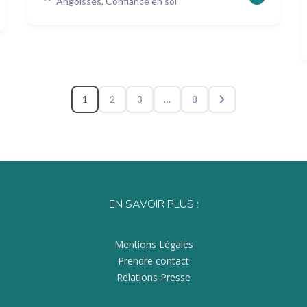
Angoisses, Confiance en soi
1
2
3
…
8
EN SAVOIR PLUS :
Mentions Légales
Prendre contact
Relations Presse