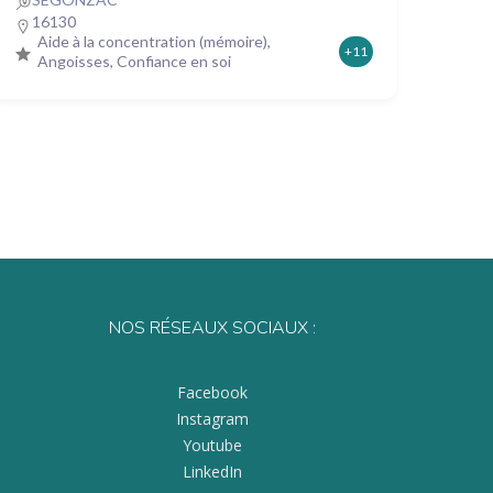
16130
Aide à la concentration (mémoire),
+11
Angoisses, Confiance en soi
NOS RÉSEAUX SOCIAUX :
Facebook
Instagram
Youtube
LinkedIn