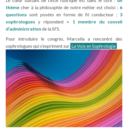
Le cœur battant de cette rubrique est dans le titre :
un
thème
cher à la philosophie de notre métier est choisi ;
6
questions
sont posées en forme de fil conducteur ;
3
sophrologues
y répondent +
1 membre du conseil
d’administration
de la SFS.
Pour introduire le congrès, Marcella a rencontré des
sophrologues qui s’expriment sur
La Voix en Sophrologie