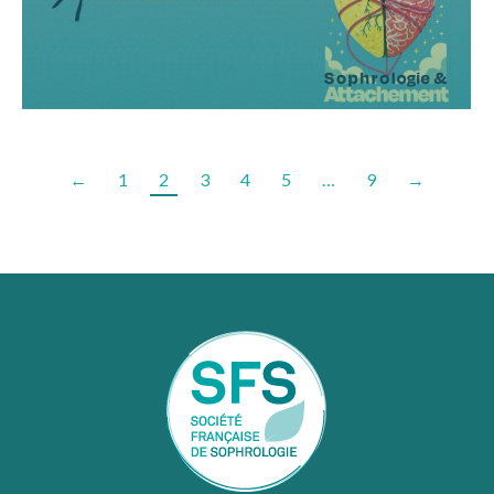
←
1
2
3
4
5
…
9
→