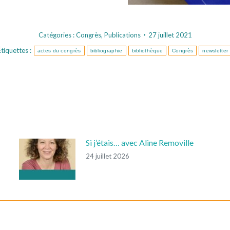
Catégories :
Congrès
,
Publications
27 juillet 2021
Étiquettes :
actes du congrès
bibliographie
bibliothèque
Congrès
newsletter
Si j’étais… avec Aline Removille
24 juillet 2026